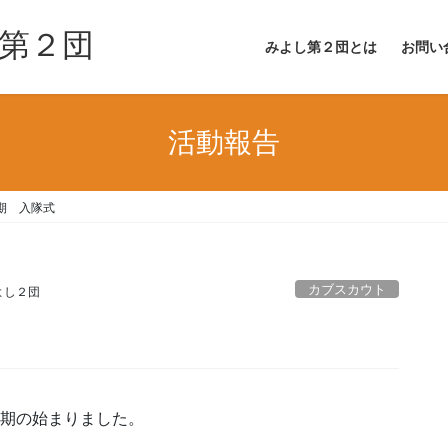
第２団
みよし第２団とは
お問い
活動報告
1期 入隊式
カブスカウト
よし２団
1期の始まりました。