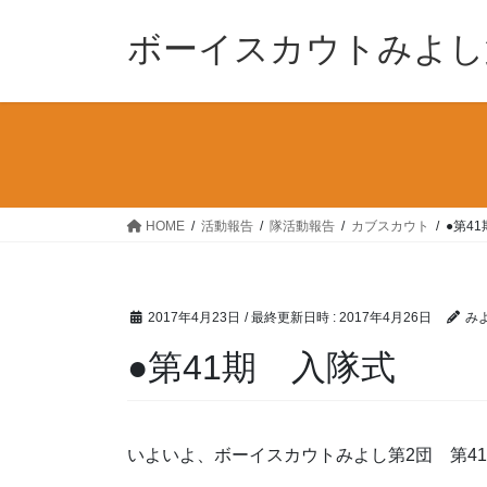
コ
ナ
ン
ビ
ボーイスカウトみよし
テ
ゲ
ン
ー
ツ
シ
へ
ョ
ス
ン
キ
に
ッ
移
HOME
活動報告
隊活動報告
カブスカウト
●第4
プ
動
2017年4月23日
/ 最終更新日時 :
2017年4月26日
み
●第41期 入隊式
いよいよ、ボーイスカウトみよし第2団 第4