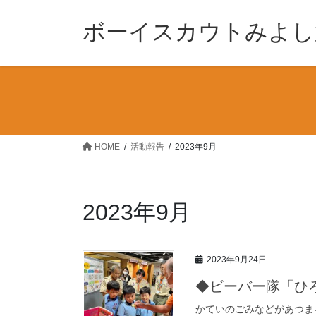
コ
ナ
ン
ビ
ボーイスカウトみよし
テ
ゲ
ン
ー
ツ
シ
へ
ョ
ス
ン
キ
に
ッ
移
HOME
活動報告
2023年9月
プ
動
2023年9月
2023年9月24日
◆ビーバー隊「ひ
かていのごみなどがあつま