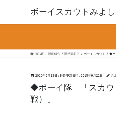
コ
ナ
ン
ビ
ボーイスカウトみよし
テ
ゲ
ン
ー
ツ
シ
へ
ョ
ス
ン
キ
に
ッ
移
HOME
活動報告
隊活動報告
ボーイスカウト
◆ボ
プ
動
2015年9月13日
/ 最終更新日時 :
2015年9月22日
み
◆ボーイ隊 「スカウ
戦）」