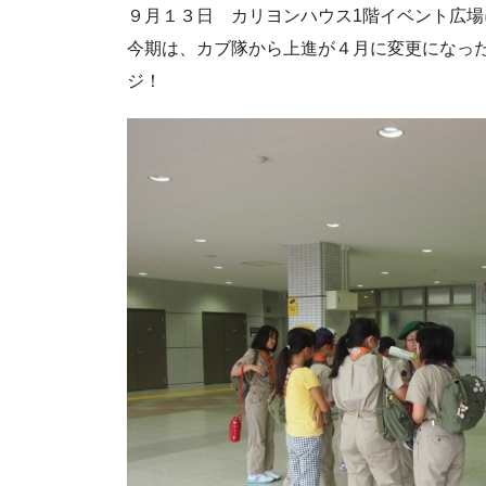
９月１３日 カリヨンハウス1階イベント広
今期は、カブ隊から上進が４月に変更になっ
ジ！