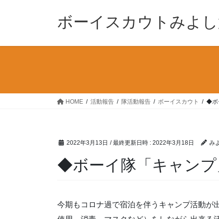
コ
ナ
ン
ビ
ボーイスカウトみよし
テ
ゲ
ン
ー
ツ
シ
へ
ョ
ス
ン
キ
に
ッ
移
HOME
活動報告
隊活動報告
ボーイスカウト
◆ボ
プ
動
2022年3月13日
/ 最終更新日時 :
2022年3月18日
み
◆ボーイ隊「キャンプ
今期もコロナ過で宿泊を伴うキャンプ活動が