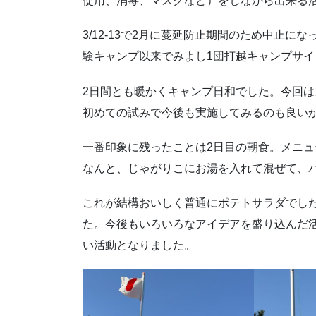
使用、消毒、マスクなど）をしながら出来る
3/12-13で2月に蔓延防止期間のため中止
験キャンプ以来でみよし1団打越キャンプサイ
2日間とも暖かくキャンプ日和でした。今回
初めての試みで今後も実施してみるのも良い
一番印象に残ったことは2日目の朝食。メニ
なんと、じゃがりこにお湯を入れて混ぜて、
これが結構おいしく普通にポテトサラダでし
た。今後もいろいろなアイデアを盛り込んだ
い活動となりました。